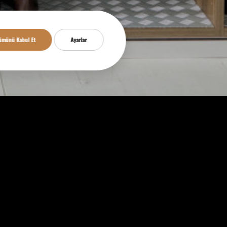
ümünü Kabul Et
Ayarlar
Proje Yönetimi