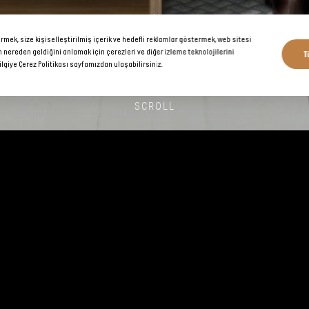
ek, size kişiselleştirilmiş içerik ve hedefli reklamlar göstermek, web sitesi
T
n nereden geldiğini anlamak için çerezleri ve diğer izleme teknolojilerini
ilgiye Çerez Politikası sayfamızdan ulaşabilirsiniz.
SCROLL
CONTACT US