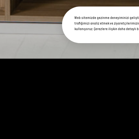
Web sitemizde gezinme deneyiminizi geliştirm
trafiğimizi analiz etmek ve ziyaretçilerimizi
kullanıyoruz. Çerezlere ilişkin daha detaylı b